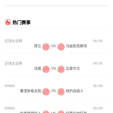
热门赛事
足球友谊赛
06-09
荷兰
VS
乌兹别克斯坦
足球友谊赛
06-09
法国
VS
北爱尔兰
WNBA
06-09
康涅狄格太阳
VS
纽约自由人
WNBA
06-09