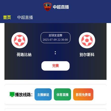
首页
中超直播
足球友谊赛
2025-07-09 22:30:00
:
荷路比纳
别尔斯
完赛
播放线路：
主播解说
体育直播
影视免费看