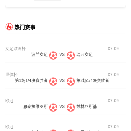
热门赛事
女足欧洲杯
07-09
波兰女足
VS
瑞典女足
世俱杯
07-09
第1场1/4决赛胜者
VS
第2场1/4决赛胜者
欧冠
07-09
恩泰拉维图斯
VS
兹林尼斯基
欧冠
07-09