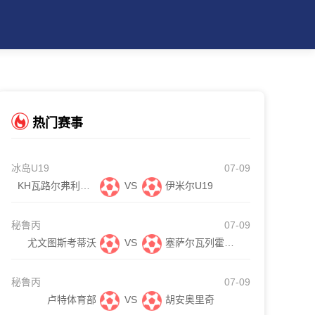
热门赛事
冰岛U19
07-09
KH瓦路尔弗利克U19
VS
伊米尔U19
秘鲁丙
07-09
尤文图斯考蒂沃
VS
塞萨尔瓦列霍后备队
秘鲁丙
07-09
卢特体育部
VS
胡安奥里奇