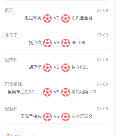
厄乙
07-09
瓜拉塞奥
VS
坎巴亚金融
冰岛丁
07-09
托卢坎
VS
BF 108
巴拉杯
07-09
胡迈塔
VS
独立FBC
巴青锦标
07-09
里奥布兰克AC青年队
VS
纳乌阿斯U20
巴圣杯
07-09
国际里梅拉
VS
商业足球会