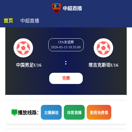
首页
中超直播
CFA友谊赛
2026-05-13 19:35:00
:
中国男足U16
塔吉克斯坦
完赛
播放线路：
主播解说
体育直播
影视免费看