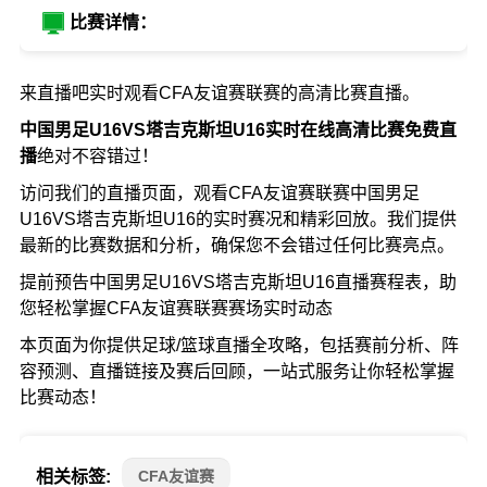
比赛详情：
来直播吧实时观看CFA友谊赛联赛的高清比赛直播。
中国男足U16VS塔吉克斯坦U16实时在线高清比赛免费直
播
绝对不容错过！
访问我们的直播页面，观看CFA友谊赛联赛中国男足
U16VS塔吉克斯坦U16的实时赛况和精彩回放。我们提供
最新的比赛数据和分析，确保您不会错过任何比赛亮点。
提前预告中国男足U16VS塔吉克斯坦U16直播赛程表，助
您轻松掌握CFA友谊赛联赛赛场实时动态
本页面为你提供足球/篮球直播全攻略，包括赛前分析、阵
容预测、直播链接及赛后回顾，一站式服务让你轻松掌握
比赛动态！
相关标签:
CFA友谊赛