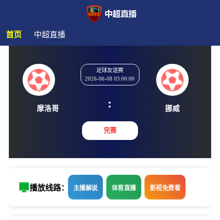
首页
中超直播
足球友谊赛
2026-06-08 03:00:00
:
摩洛哥
挪威
完赛
播放线路：
主播解说
体育直播
影视免费看