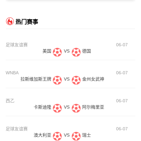
热门赛事
足球友谊赛
06-07
美国
VS
德国
WNBA
06-07
拉斯维加斯王牌
VS
金州女武神
西乙
06-07
卡斯迪隆
VS
阿尔梅里亚
足球友谊赛
06-07
澳大利亚
VS
瑞士