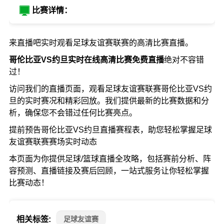
比赛详情：
来直播吧实时观看足球友谊赛联赛的高清比赛直播。
哥伦比亚VS约旦实时在线高清比赛免费直播
绝对不容错
过！
访问我们的直播页面，观看足球友谊赛联赛哥伦比亚VS约
旦的实时赛况和精彩回放。我们提供最新的比赛数据和分
析，确保您不会错过任何比赛亮点。
提前预告哥伦比亚VS约旦直播赛程表，助您轻松掌握足球
友谊赛联赛赛场实时动态
本页面为你提供足球/篮球直播全攻略，包括赛前分析、阵
容预测、直播链接及赛后回顾，一站式服务让你轻松掌握
比赛动态！
相关标签:
足球友谊赛