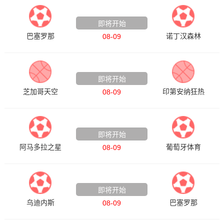
足球友谊赛
即将开始
巴塞罗那
诺丁汉森林
08-09
WNBA
即将开始
芝加哥天空
印第安纳狂热
08-09
葡超
即将开始
阿马多拉之星
葡萄牙体育
08-09
足球友谊赛
即将开始
乌迪内斯
巴塞罗那
08-09