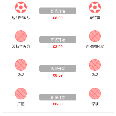
联盟杯
即将开始
迈阿密国际
蒙特雷
08-09
WNBA
即将开始
波特兰火焰
西雅图风暴
08-09
FIBA Open3x3内蒙古
站day2
即将开始
3x3
3x3
08-09
CBA
即将开始
广厦
深圳
08-09