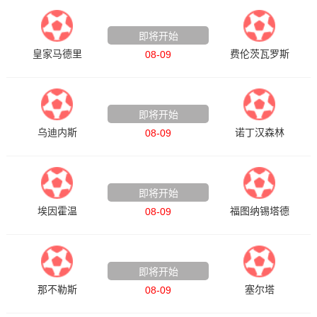
足球友谊赛
即将开始
皇家马德里
费伦茨瓦罗斯
08-09
足球友谊赛
即将开始
乌迪内斯
诺丁汉森林
08-09
荷甲
即将开始
埃因霍温
福图纳锡塔德
08-09
足球友谊赛
即将开始
那不勒斯
塞尔塔
08-09