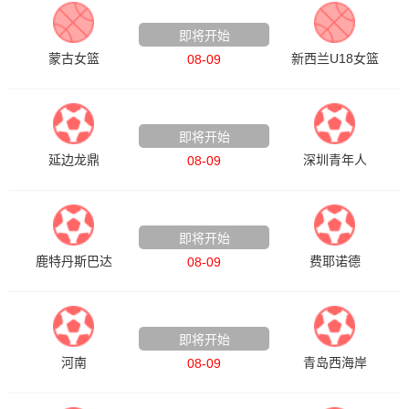
国青女篮热身赛
即将开始
蒙古女篮
新西兰U18女篮
08-09
中甲
即将开始
延边龙鼎
深圳青年人
08-09
荷甲
即将开始
鹿特丹斯巴达
费耶诺德
08-09
中超
即将开始
河南
青岛西海岸
08-09